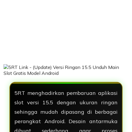
5RT menghadirkan pembaruan aplikasi
slot versi 15.5 dengan ukuran ringan
sehingga mudah dipasang di berbagai
perangkat Android. Desain antarmuka
dibuat sederhana agar proses