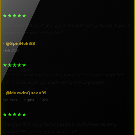
★★★★★
“5RT bikin bet receh jadi gacor banget! sering keluar, maxwin
gampang banget didapetin!”
- @SpinHoki88
- Juli 2023
★★★★★
“Dulu susah banget dapetin maxwin, tapi sekarang pakai
5RT, modal receh aja udah sering menang besar!”
- @MaxwinQueen99
Bet Receh - Agustus 2023
★★★★★
“Dengan 5RT, saya kagum betapa mudahnya menang
maxwin! Bet receh tapi bikin gacor!”