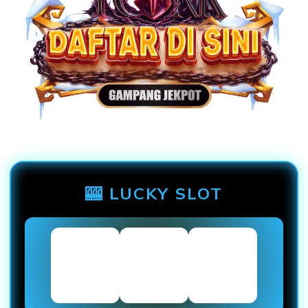
🎰 LUCKY SLOT