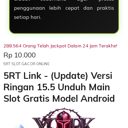
penggunaan lebih cepat dan praktis
setiap hari.
288.564 Orang Telah Jackpot Dalam 24 Jam Terakhir!
Price:
Rp 10.000
5RT SLOT GACOR ONLINE
5RT Link - (Update) Versi
Ringan 15.5 Unduh Main
Slot Gratis Model Android