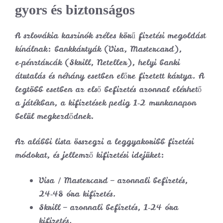
gyors és biztonságos
A szlovákia kaszinók széles körű fizetési megoldást
kínálnak: bankkártyák (Visa, Mastercard),
e‑pénztárcák (Skrill, Neteller), helyi banki
átutalás és néhány esetben előre fizetett kártya. A
legtöbb esetben az első befizetés azonnal elérhető
a játékban, a kifizetések pedig 1‑2 munkanapon
belül megkezdődnek.
Az alábbi lista összegzi a leggyakoribb fizetési
módokat, és jellemző kifizetési idejüket:
Visa / Mastercard – azonnali befizetés,
24‑48 óra kifizetés.
Skrill – azonnali befizetés, 1‑24 óra
kifizetés.