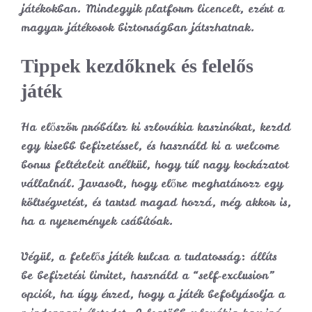
játékokban. Mindegyik platform licencelt, ezért a
magyar játékosok biztonságban játszhatnak.
Tippek kezdőknek és felelős
játék
Ha először próbálsz ki szlovákia kaszinókat, kezdd
egy kisebb befizetéssel, és használd ki a welcome
bonus feltételeit anélkül, hogy túl nagy kockázatot
vállalnál. Javasolt, hogy előre meghatározz egy
költségvetést, és tartsd magad hozzá, még akkor is,
ha a nyeremények csábítóak.
Végül, a felelős játék kulcsa a tudatosság: állíts
be befizetési limitet, használd a “self‑exclusion”
opciót, ha úgy érzed, hogy a játék befolyásolja a