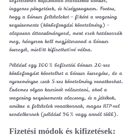
befizetéshez kapcsolódó százalékos bónusz,
ingyenes pörgetések, és hűségprogram. Fontos,
hogy a bónusz feltételeket – főként a wagering
requirements (körbeforgási követelmény) –
alaposan áttanulmányozd, mert ezek határozzák
meg, hányszor kell megjátszanod a bónusz
összegét, mielőtt kifizethetővé válna.
Például egy 100 % befizetési bónusz 20‑xes
körbeforgást követelhet a bónusz összegére, de a
nyereményre csak 5‑xes követelmény vonatkozhat.
Érdemes olyan kaszinót választani, ahol a
wagering requirements alacsony, és a játékok,
amikre a feltételek vonatkoznak, magas RTP‑vel
rendelkeznek (például 96 % vagy annál több).
Fizetési módok és kifizetések: