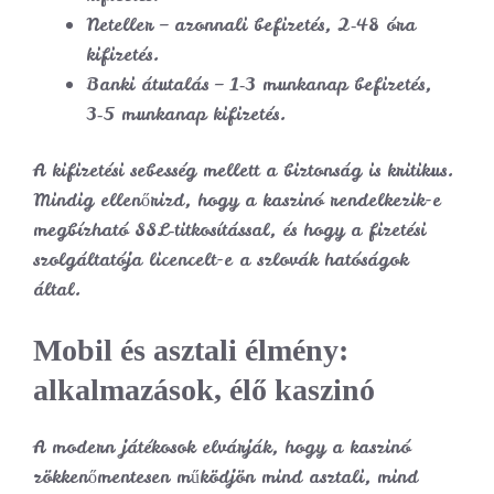
Neteller – azonnali befizetés, 2‑48 óra
kifizetés.
Banki átutalás – 1‑3 munkanap befizetés,
3‑5 munkanap kifizetés.
A kifizetési sebesség mellett a biztonság is kritikus.
Mindig ellenőrizd, hogy a kaszinó rendelkezik-e
megbízható SSL‑titkosítással, és hogy a fizetési
szolgáltatója licencelt-e a szlovák hatóságok
által.
Mobil és asztali élmény:
alkalmazások, élő kaszinó
A modern játékosok elvárják, hogy a kaszinó
zökkenőmentesen működjön mind asztali, mind