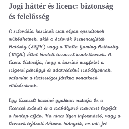
Jogi háttér és licenc: biztonság
és felelősség
A szlovákia kaszinók csak olyan operátorok
működhetnek, akik a Szlovák Szerencsejáték
Hatóság (SZJH) vagy a Malta Gaming Authority
(MGA) által kiadott licenccel rendelkeznek. A
licenc biztosítja, hogy a kaszinó megfelel a
szigorú pénzügyi és adatvédelmi szabályoknak,
valamint a tisztességes játékra vonatkozó
előírásoknak.
Egy licencelt kaszinó gyakran mutatja be a
licencek számát és a szabályozó szervezet logóját
a honlap alján. Ha nincs ilyen információ, vagy a
licencek lejárati dátuma hiányzik, az intő jel