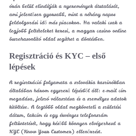
órán belül elindítják a nyeremények átutalását,
ami jelentősen gyorsabb, mint a néhány napos
feldolgozási idő más piacokon. Ha valaki csak a
legjobb feltételeket keresi, a
magyar casino online
összehasonlító oldal segíthet a döntésben.
Regisztráció és KYC – első
lépések
A regisztráció folyamata a szlovákia kaszinókban
általában három egyszerű lépésből áll: e‑mail cím
megadása, jelszó választása és a személyes adatok
kitöltése. A legtöbb oldal megköveteli a születési
dátum, lakcím és egy érvényes telefonszám
feltüntetését, hogy később könnyen elvégezhesd a
KYC (Know Your Customer) ellenőrzést.