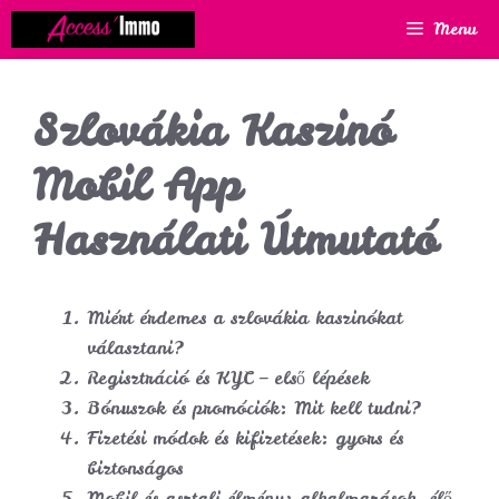
Aller
Menu
au
contenu
Szlovákia Kaszinó
Mobil App
Használati Útmutató
Miért érdemes a szlovákia kaszinókat
választani?
Regisztráció és KYC – első lépések
Bónuszok és promóciók: Mit kell tudni?
Fizetési módok és kifizetések: gyors és
biztonságos
Mobil és asztali élmény: alkalmazások, élő