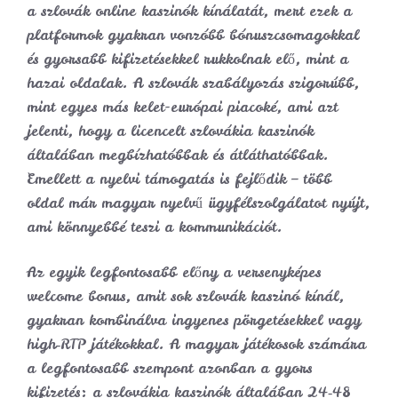
a szlovák online kaszinók kínálatát, mert ezek a
platformok gyakran vonzóbb bónuszcsomagokkal
és gyorsabb kifizetésekkel rukkolnak elő, mint a
hazai oldalak. A szlovák szabályozás szigorúbb,
mint egyes más kelet-európai piacoké, ami azt
jelenti, hogy a licencelt szlovákia kaszinók
általában megbízhatóbbak és átláthatóbbak.
Emellett a nyelvi támogatás is fejlődik – több
oldal már magyar nyelvű ügyfélszolgálatot nyújt,
ami könnyebbé teszi a kommunikációt.
Az egyik legfontosabb előny a versenyképes
welcome bonus, amit sok szlovák kaszinó kínál,
gyakran kombinálva ingyenes pörgetésekkel vagy
high‑RTP játékokkal. A magyar játékosok számára
a legfontosabb szempont azonban a gyors
kifizetés: a szlovákia kaszinók általában 24‑48