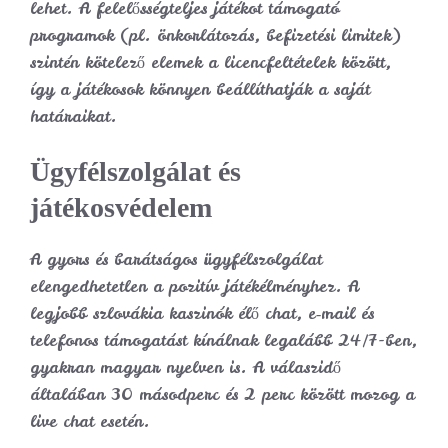
lehet. A felelősségteljes játékot támogató
programok (pl. önkorlátozás, befizetési limitek)
szintén kötelező elemek a licencfeltételek között,
így a játékosok könnyen beállíthatják a saját
határaikat.
Ügyfélszolgálat és
játékosvédelem
A gyors és barátságos ügyfélszolgálat
elengedhetetlen a pozitív játékélményhez. A
legjobb szlovákia kaszinók élő chat, e‑mail és
telefonos támogatást kínálnak legalább 24/7-ben,
gyakran magyar nyelven is. A válaszidő
általában 30 másodperc és 2 perc között mozog a
live chat esetén.