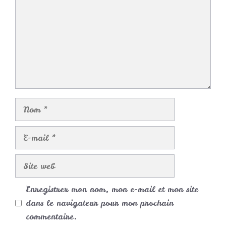
Nom
E-
mail
Site
web
Enregistrer mon nom, mon e-mail et mon site
dans le navigateur pour mon prochain
commentaire.